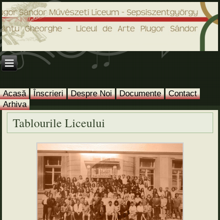
Acasă
Înscrieri
Despre Noi
Documente
Contact
Arhiva
Tablourile Liceului