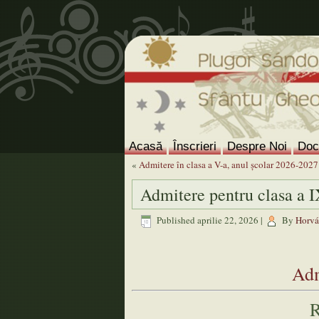
Acasă
Înscrieri
Despre Noi
Doc
«
Admitere în clasa a V-a, anul şcolar 2026-2027
Admitere pentru clasa a I
Published
aprilie 22, 2026
|
By
Horvát
Adm
R