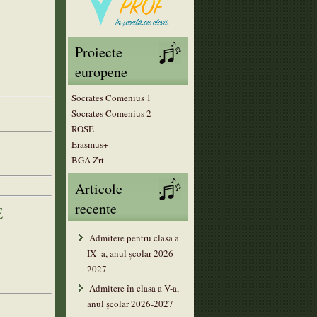
Proiecte
europene
Socrates Comenius 1
Socrates Comenius 2
ROSE
Erasmus+
BGA Zrt
Articole
recente
E
Admitere pentru clasa a
IX -a, anul școlar 2026-
2027
Admitere în clasa a V-a,
anul şcolar 2026-2027