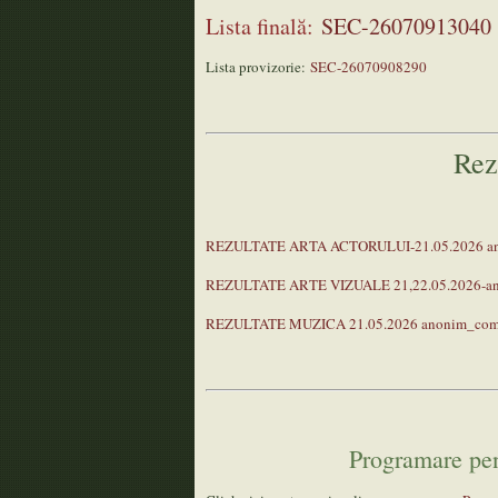
Lista finală:
SEC-26070913040
Lista provizorie:
SEC-26070908290
Rez
REZULTATE ARTA ACTORULUI-21.05.2026 ano
REZULTATE ARTE VIZUALE 21,22.05.2026-an
REZULTATE MUZICA 21.05.2026 anonim_com
Programare pen