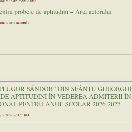
amare instrument-canto
ntru probele de aptitudini – Arta actorului
amare arta actorului
,,PLUGOR SÁNDOR” DIN SFÂNTU GHEORGH
E DE APTITUDINI ÎN VEDEREA ADMITERII ÎN
ONAL PENTRU ANUL ȘCOLAR 2026-2027
itere 2026-2027 RO