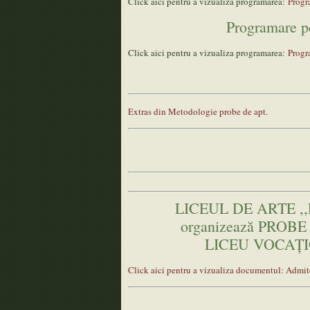
Click aici pentru a vizualiza programarea:
Progr
Programare pe
Click aici pentru a vizualiza programarea:
Progr
Extras din Metodologie probe de apt.
LICEUL DE ARTE 
organizează PROB
LICEU VOCAŢI
Click aici pentru a vizualiza documentul: Adm