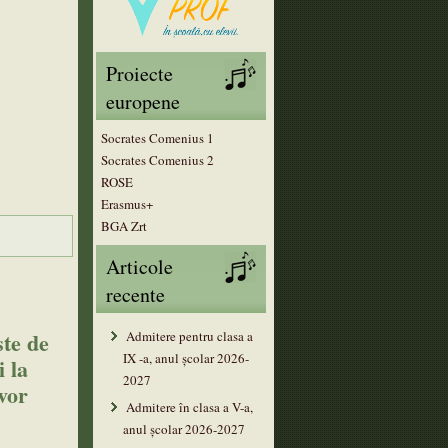
Proiecte
europene
Socrates Comenius 1
Socrates Comenius 2
ROSE
Erasmus+
BGA Zrt
Articole
recente
ste de
Admitere pentru clasa a
IX -a, anul școlar 2026-
 la
2027
 vor
Admitere în clasa a V-a,
anul şcolar 2026-2027