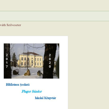
váth Szilveszter