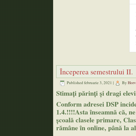
Începerea semestrului II.
Published
februarie 3, 2021
|
By
Horv
Stimați părinți și dragi elevi
Conform adresei DSP inciden
1.4.!!!!Asta înseamnă că, ne
școală clasele primare, Clase
rămâne în online, până la al