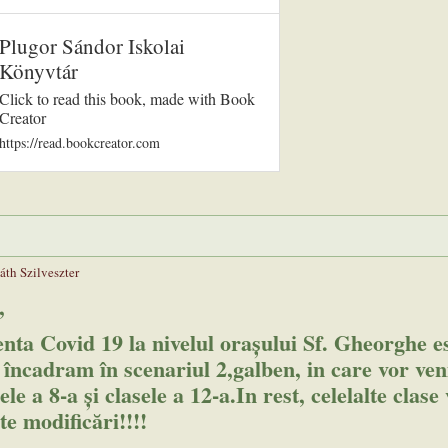
Plugor Sándor Iskolai
Könyvtár
Click to read this book, made with Book
Creator
https://read.bookcreator.com
áth Szilveszter
,
ta Covid 19 la nivelul orașului Sf. Gheorghe e
 încadram în scenariul 2,galben, in care vor veni
le a 8-a și clasele a 12-a.In rest, celelalte clase
te modificări!!!!