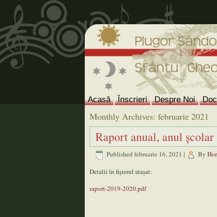
Acasă
Înscrieri
Despre Noi
Doc
Monthly Archives:
februarie 2021
Raport anual, anul şcola
Published
februarie 16, 2021
|
By
Hor
Detalii în fișierul atașat:
raport-2019-2020.pdf