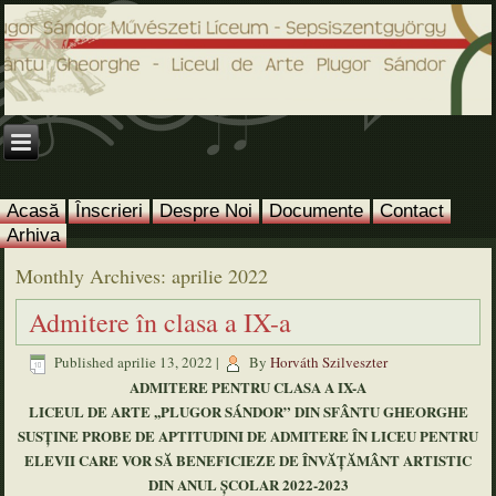
Acasă
Înscrieri
Despre Noi
Documente
Contact
Arhiva
Monthly Archives:
aprilie 2022
Admitere în clasa a IX-a
Published
aprilie 13, 2022
|
By
Horváth Szilveszter
ADMITERE PENTRU CLASA A IX-A
LICEUL DE ARTE ,,PLUGOR SÁNDOR” DIN SFÂNTU GHEORGHE
SUSȚINE PROBE DE APTITUDINI DE ADMITERE ÎN LICEU PENTRU
ELEVII CARE VOR SĂ BENEFICIEZE DE ÎNVĂȚĂMÂNT ARTISTIC
DIN ANUL ȘCOLAR 2022-2023