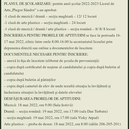
PLANUL DE ȘCOLARIZARE: pentru anul școlar 2022-2023 Liceul de
Arte,,Plugor Sándor” s-au aprobat:
-1 clasă de muzică / dramă – secția maghiară – 12/ 12 locuri
-1 clasă de arte plastice – secția maghiară – 24 locuri
-1 clasă de muzică / dramă / arte plastice – secția română – 8/ 8/ 8 locuri
ÎNSCRIEREA PENTRU PROBELE DE APTITUDINI se face în perioada 16-
17 mai 2022, zilnic între orele 8.00-16.00 la secretariatul liceului prin
depunerea directă sau online a documentelor de înscriere.
DOCUMENTELE NECESARE PENTRU ÎNSCRIERE:
– anexă la fișa de înscriere (eliberat de școala de proveniență)
– copia după certificatul de naștere al candidatului și copia după buletin al
candidatului
– copia după buletin al părinților
– copia după carnetul de elev de unde rezultă situația la învățătură și
încheierea situației la învățătură și datele elevului
DESFĂȘURAREA PROBELOR DE APTITUDINI:
Muzică: 18 mai 2022, ora 9.00 (Sala festivă)
Dramă: – secția română: 19 mai 2022, ora 17.00 (sala Dan Turbatu)
– secția maghiară: 19 mai 2022, ora 17.00 (sala Visky Arpad)
Arte plastice: – proba de desen: 18 mai 2022, ora 8.00 (sălile 206-205-201)