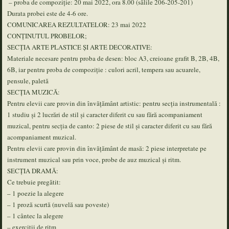
​​ – proba de compoziție: 20 mai 2022, ora 8.00 (sălile 206-205-201)
Durata probei este de 4-6 ore.
COMUNICAREA REZULTATELOR: 23 mai 2022
CONȚINUTUL PROBELOR;
SECȚIA ARTE PLASTICE ȘI ARTE DECORATIVE:
Materiale necesare pentru proba de desen: bloc A3, creioane grafit B, 2B, 4B,
6B, iar pentru proba de compoziție : culori acril, tempera sau acuarele,
pensule, paletă
SECȚIA MUZICĂ:
Pentru elevii care provin din învățământ artistic: pentru secția instrumentală :
1 studiu și 2 lucrări de stil și caracter diferit cu sau fără acompaniament
muzical, pentru secția de canto: 2 piese de stil și caracter diferit cu sau fără
acompaniament muzical.
Pentru elevii care provin din învățământ de masă: 2 piese interpretate pe
instrument muzical sau prin voce, probe de auz muzical și ritm.
SECȚIA DRAMĂ:
Ce trebuie pregătit:
– 1 poezie la alegere
– 1 proză scurtă (nuvelă sau poveste)
– 1 cântec la alegere
– exerciții de ritm