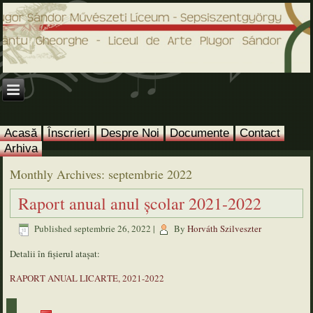
Acasă
Înscrieri
Despre Noi
Documente
Contact
Arhiva
Monthly Archives:
septembrie 2022
Raport anual anul școlar 2021-2022
Published
septembrie 26, 2022
|
By
Horváth Szilveszter
Detalii în fișierul atașat:
RAPORT ANUAL LICARTE, 2021-2022