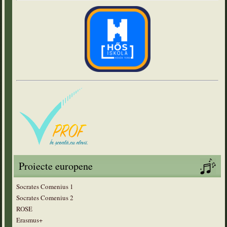
Proiecte europene
Socrates Comenius 1
Socrates Comenius 2
ROSE
Erasmus+