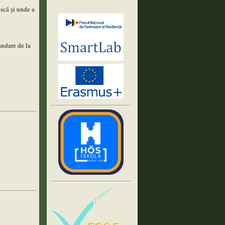
ască și unde a
andare de la