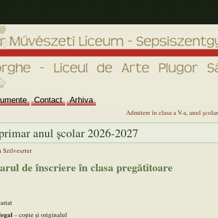
umente
Contact
Arhiva
Admitere în clasa a V-a, anul şcol
 primar anul şcolar 2026-2027
 Szilveszter
ul de înscriere în clasa pregătitoare
ariat
legal
– copie şi originalul