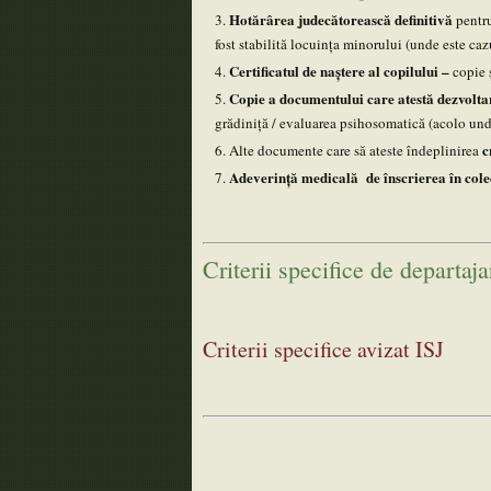
Hotărârea judecătorească definitivă
pentru
fost stabilită locuința minorului (unde este caz
Certificatul de naștere al copilului –
copie 
Copie a documentului care atestă dezvolt
grădiniţă / evaluarea psihosomatică (acolo und
c
Alte documente care să ateste îndeplinirea
Adeverință medicală de înscrierea în cole
Criterii specifice de departaja
Criterii specifice avizat ISJ