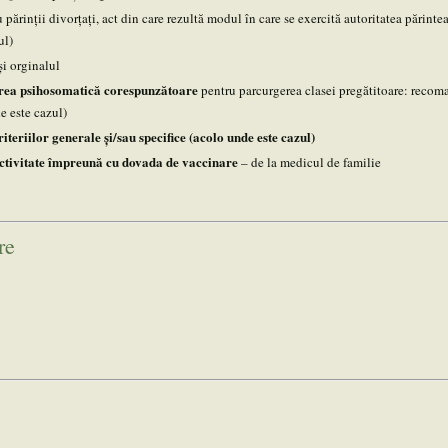
 părinții divorțați, act din care rezultă modul în care se exercită autoritatea părinte
ul)
şi orginalul
area psihosomatică corespunzătoare
pentru parcurgerea clasei pregătitoare: recom
e este cazul)
riteriilor generale și/sau specifice (acolo unde este cazul)
ctivitate împreună cu dovada de vaccinare
– de la medicul de familie
re