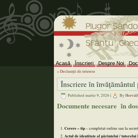
Acasă
Înscrieri
Despre Noi
Doc
«
Declarații de interese
Înscriere în învățământul
Published
martie 9, 2026
|
By
Horváth
Documente necesare în dosar
Cerere – tip
– completat online sau la secret
Actul de identitate al părintelui / tutorelui 