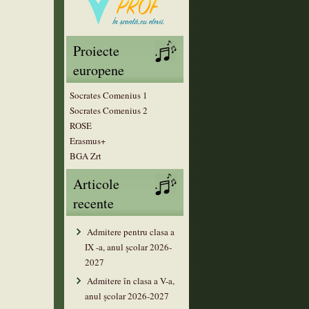
Proiecte
europene
Socrates Comenius 1
Socrates Comenius 2
ROSE
Erasmus+
BGA Zrt
Articole
recente
Admitere pentru clasa a
IX -a, anul școlar 2026-
2027
Admitere în clasa a V-a,
anul şcolar 2026-2027