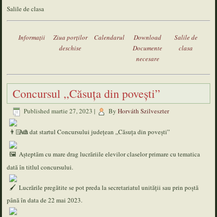
Salile de clasa
Informaţii
Ziua porţilor
Calendarul
Download
Salile de
deschise
Documente
clasa
necesare
Concursul ,,Căsuța din povești”
Published
martie 27, 2023
|
By
Horváth Szilveszter
Am dat startul Concursului județean ,,Căsuța din povești”
Așteptăm cu mare drag lucrăriile elevilor claselor primare cu tematica
dată în titlul concursului.
Lucrările pregătite se pot preda la secretariatul unității sau prin poștă
până în data de 22 mai 2023.