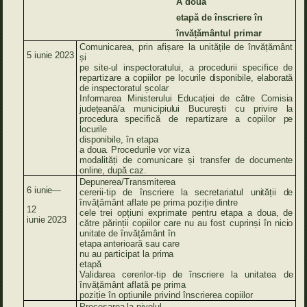
A doua
etapă
de înscriere în
învățământul primar
Comunicarea, prin afișare la unitățile de învățământ
5
iunie
2023
și
pe site-ul inspectoratului, a procedurii specifice de
repartizare a copiilor
pe
locurile
disponibile,
elaborată
de
inspectoratul
școlar
Informarea
Ministerului
Educației
de
către
Comisia
județeană/a
municipiului
București
cu
privire
la
procedura
specifică
de
repartizare a copiilor
pe
locurile
disponibile,
în
etapa
a
doua.
Procedurile vor viza
modalități
de
comunicare și transfer
de documente
online, după
caz.
Depunerea/Transmiterea
6
iunie—
cererii-tip
de
înscriere
la
secretariatul
unității
de
învățământ
aflate
pe
prima
poziție
dintre
12
cele trei opțiuni exprimate pentru etapa a doua, de
iunie
2023
către părinții copiilor care nu au fost cuprinși în
nicio
unitate
de
învățământ în
etapa
anterioară
sau care
nu
au
participat
la
prima
etapă
Validarea
cererilor-tip
de
înscriere
la unitatea de
învățământ
aflată pe prima
poziție
în
opțiunile
privind
înscrierea copiilor
Procesarea
la nivelul