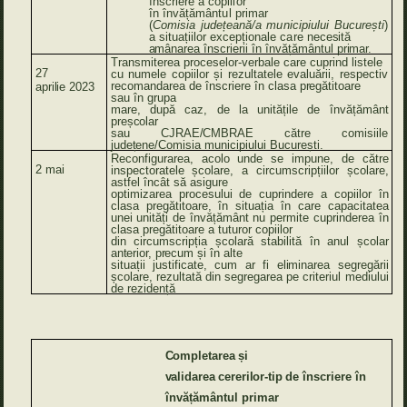
înscriere
a
copiilor
în
învățământul
primar
(
Comisia
județeană/a
municipiului
București
)
a
situațiilor
excepționale
care
necesită
amânarea
înscrierii în învățământul
primar.
Transmiterea proceselor-verbale care cuprind listele
27
cu numele copiilor și rezultatele evaluării,
respectiv
recomandarea
de
înscriere în clasa
pregătitoare
aprilie
2023
sau în
grupa
mare,
după
caz,
de
la unitățile
de
învățământ
preșcolar
sau
CJRAE/CMBRAE
către comisiile
județene/Comisia
municipiului București.
Reconfigurarea, acolo unde se impune, de către
2 mai
inspectoratele școlare, a circumscripțiilor școlare,
astfel încât să asigure
optimizarea procesului de cuprindere a copiilor în
clasa pregătitoare, în situația în
care
capacitatea
unei unități de învățământ nu permite cuprinderea în
clasa pregătitoare a tuturor copiilor
din
circumscripția școlară stabilită în
anul
școlar
anterior,
precum
și în
alte
situații
justificate,
cum
ar
fi
eliminarea
segregării
școlare, rezultată
din
segregarea
pe
criteriul mediului
de
rezidență
Completarea
și
validarea
cererilor-tip
de înscriere în
învățământul primar