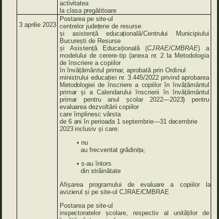
activitatea
la
clasa
pregătitoare
Postarea
pe
site-ul
3
aprilie
2023
centrelor
județene
de
resurse
și
asistență
educațională/Centrului
Municipiului
București de Resurse
și
Asistență
Educațională
(
CJRAE/CMBRAE
)
a
modelului
de
cerere-tip
(anexa
nr.
2
la
Metodologia
de
înscriere
a
copiilor
în
învățământul
primar,
aprobată prin
Ordinul
ministrului
educației
nr
.
3.445/2022
privind
aprobarea
Metodologiei
de
înscriere
a
copiilor
în
învățământul
primar
și
a
Calendarului
înscrierii în învățământul
primar
pentru
anul
școlar
2022—2023)
pentru
evaluarea
dezvoltării
copiilor
care împlinesc vârsta
de
6
ani
în
perioada
1 septembrie—31
decembrie
2023 inclusiv
și care:
•
nu
au
frecventat
grădinița;
•
s-au întors
din
străinătate
Afișarea
programului
de evaluare
a copiilor
la
avizierul
și
pe
site-ul
CJRAE/CMBRAE
Postarea
pe
site-ul
inspectoratelor
școlare, respectiv
al
unităților
de