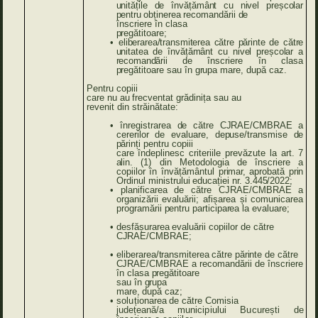
unitățile
de
învățământ
cu
nivel
preșcolar
pentru
obținerea
recomandării
de
înscriere în clasa
pregătitoare;
•
eliberarea/transmiterea
către
părinte
de
către
unitatea
de
învățământ
cu
nivel
preșcolar
a
recomandării
de
înscriere în clasa
pregătitoare
sau în
grupa
mare,
după
caz.
Pentru copiii
care
nu
au
frecventat
grădinița
sau
au
revenit
din
străinătate:
•
înregistrarea
de
către
CJRAE/CMBRAE
a
cererilor
de
evaluare,
depuse/transmise
de
părinți
pentru
copiii
care îndeplinesc criteriile
prevăzute
la
art.
7
alin.
(1)
din
Metodologia
de
înscriere a
copiilor în învățământul
primar,
aprobată
prin
Ordinul ministrului
educației
nr
.
3.445/2022;
•
planificarea de către CJRAE/CMBRAE a
organizării evaluării; afișarea și comunicarea
programării
pentru
participarea
la
evaluare;
•
desfășurarea
evaluării
copiilor
de
către
CJRAE/CMBRAE;
•
eliberarea/transmiterea
către
părinte
de
către
CJRAE/CMBRAE
a recomandării
de
înscriere
în clasa
pregătitoare
sau în
grupa
mare,
după
caz;
•
soluționarea
de
către
Comisia
județeană/a
municipiului
București
de