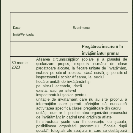
Data-
Evenimentul
limită/Perioada
Pregătirea înscrierii în
învățământul primar
Afișarea
circumscripțiilor
școlare
și
a
planului
de
30
martie
școlarizare
propus,
respectiv
numărul
de
clase
2023
pregătitoare
alocate,
la
fiecare
unitate
de
învățământ,
inclusiv
pe
site-ul
acesteia,
dacă
există,
și
pe
site-ul
inspectoratului
școlar
Afișarea,
la
sediul
fiecărei
unități de
învățământ
și
pe
site-ul
acesteia, dacă
există,
sau
pe
site-ul
inspectoratului școlar, pentru
unitățile de
învățământ
care
nu au
site
propriu, a
informațiilor
care
permit
părinților
să
cunoască
activitatea
specifică
clasei
pregătitoare din
cadrul
unității,
cum
ar
fi:
posibilitatea
organizării procesului
de învățământ în cadrul unei grădinițe aflate
în structura școlii sau în consorțiu
cu
școala,
posibilitatea
organizării
programului
„Școala
după
școală”,
fotografii
ale
spațiului
în
care
se
desfășoară