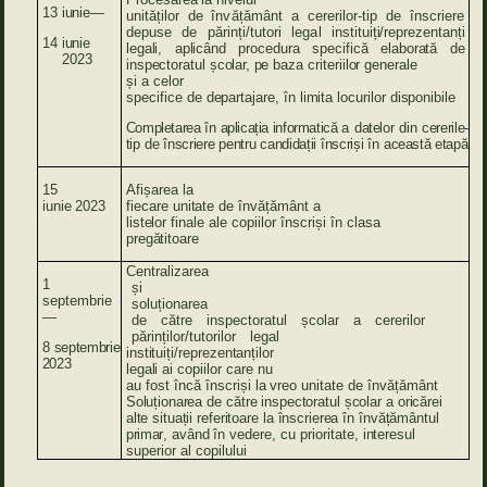
13
iunie—
unităților de
învățământ
a
cererilor-tip
de
înscriere
depuse de părinți/tutori
legal
instituiți/reprezentanți
14
iunie
legali,
aplicând
procedura
specifică
elaborată
de
2023
inspectoratul
școlar,
pe
baza
criteriilor
generale
și a celor
specifice
de
departajare,
în
limita
locurilor
disponibile
Completarea
în
aplicația
informatică
a
datelor
din
cererile-
tip
de
înscriere
pentru
candidații
înscriși
în
această
etapă
15
Afișarea
la
iunie
2023
fiecare
unitate
de
învățământ a
listelor
finale
ale
copiilor înscriși în clasa
pregătitoare
Centralizarea
1
și
septembrie
soluționarea
—
de
către
inspectoratul
școlar
a
cererilor
părinților/tutorilor
legal
8
septembrie
instituiți/reprezentanților
2023
legali
ai
copiilor care
nu
au
fost încă înscriși
la
vreo
unitate
de
învățământ
Soluționarea
de
către
inspectoratul
școlar
a
oricărei
alte
situații
referitoare
la
înscrierea
în
învățământul
primar
,
având
în vedere, cu
prioritate, interesul
superior
al
copilului