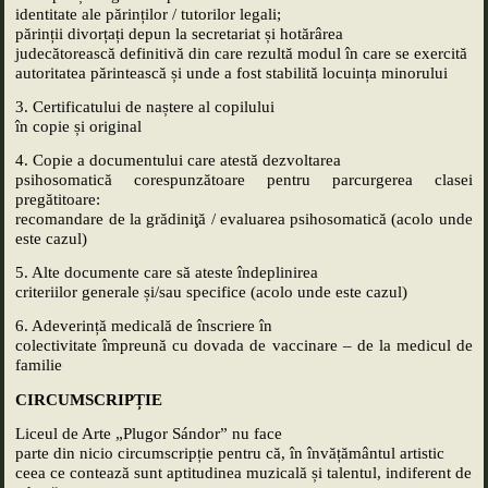
identitate ale părin
ților
/ tutorilor legali;
părinții divorțați depun la secretariat și hotărârea
judecătorească definitivă din care rezultă modul în care se exercită
autoritatea părintească și unde a fost stabilită locuința minorului
3. Certificatului de naștere al copilului
în copie și original
4. Copie a documentului care atestă dezvoltarea
psihosomatică corespunzătoare pentru parcurgerea clasei
pregătitoare:
recomandare de la grădiniţă / evaluarea psihosomatică (acolo unde
este cazul)
5. Alte documente care să ateste îndeplinirea
criteriilor generale și/sau specifice (acolo unde este cazul)
6. Adeverință medicală de înscriere în
colectivitate împreună cu dovada de vaccinare – de la medicul de
familie
CIRCUMSCRIP
Ț
IE
Liceul de Arte „Plugor Sándor” nu face
parte din nicio circumscripție pentru că, în învățământul artistic
ceea ce contează sunt aptitudinea muzicală și talentul, indiferent de