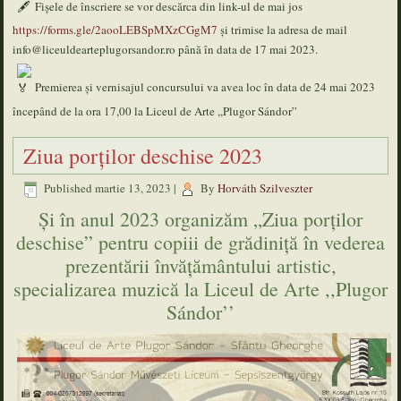
Fișele de înscriere se vor descărca din link-ul de mai jos
https://forms.gle/2aooLEBSpMXzCGgM7
și trimise la adresa de mail
info@liceuldearteplugorsandor.ro până în data de 17 mai 2023.
Premierea și vernisajul concursului va avea loc în data de 24 mai 2023
începând de la ora 17,00 la Liceul de Arte ,,Plugor Sándor”
Ziua porţilor deschise 2023
Published
martie 13, 2023
|
By
Horváth Szilveszter
Şi în anul 2023 organizăm „Ziua porţilor
deschise” pentru copiii de grădiniță în vederea
prezentării învățământului artistic,
specializarea muzică la Liceul de Arte ,,Plugor
Sándor’’