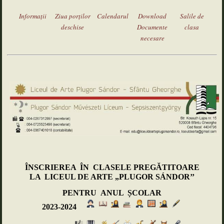
Informaţii
Ziua porţilor
Calendarul
Download
Salile de
deschise
Documente
clasa
necesare
ÎNSCRIEREA ÎN CLASELE PREG
Ă
TITOARE
LA LICEUL DE ARTE „PLUGOR S
Á
NDOR
’’
PENTRU ANUL
Ș
COLAR
2023-2024