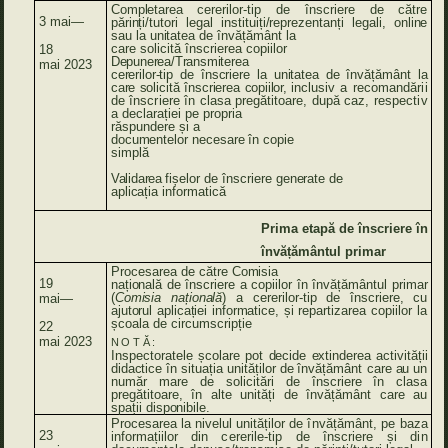
Completarea
cererilor-tip
de
înscriere
de
către
3 mai—
părinți/tutori
legal
instituiți/reprezentanți
legali,
online
sau
la
unitatea
de
învățământ
la
care solicită înscrierea copiilor
18
Depunerea/Transmiterea
mai
2023
cererilor-tip
de
înscriere
la
unitatea
de
învățământ
la
care
solicită
înscrierea
copiilor,
inclusiv a
recomandării
de
înscriere
în
clasa
pregătitoare, după
caz,
respectiv
a declarației pe
propria
răspundere și a
documentelor
necesare
în copie
simplă
Validarea
fișelor
de
înscriere
generate
de
aplicația
informatică
Prima
etapă
de înscriere în
învățământul primar
Procesarea
de
către
Comisia
19
națională
de
înscriere a copiilor în învățământul
primar
(
Comisia
națională
)
a cererilor-tip
de
înscriere, cu
mai—
ajutorul aplicației informatice,
și repartizarea copiilor
la
școala
de
circumscripție
22
mai
2023
NOTĂ
:
Inspectoratele școlare
pot
decide
extinderea
activității
didactice
în situația
unităților
de
învățământ care
au
un
număr mare de solicitări de înscriere în clasa
pregătitoare, în alte unități de învățământ care au
spații
disponibile.
Procesarea
la nivelul unităților de
învățământ,
pe baza
23
informațiilor din
cererile-tip
de
înscriere
și
din