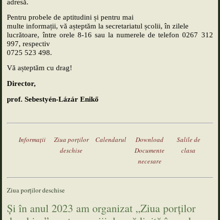
adresă.
Pentru probele de aptitudini și pentru mai
multe informații, vă așteptăm la secretariatul școlii, în zilele
lucrătoare, între orele 8-16 sau la numerele de telefon 0267 312
997, respectiv
0725 523 498.
Vă așteptăm cu drag!
Director,
prof. Sebestyén-Lázár Enik
ő
Informaţii
Ziua porţilor
Calendarul
Download
Salile de
deschise
Documente
clasa
necesare
Ziua porţilor deschise
Şi în anul 2023 am organizat „Ziua porţilor