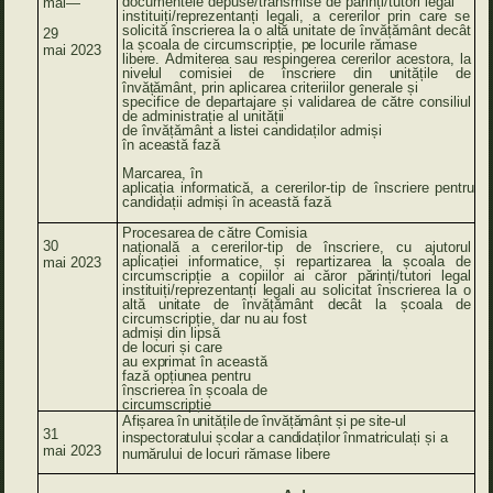
documentele depuse/transmise de părinți/tutori legal
mai—
instituiți/reprezentanți legali, a cererilor prin care
se
solicită înscrierea
la
o
altă
unitate
de
învățământ
decât
29
la
școala
de
circumscripție,
pe
locurile
rămase
mai
2023
libere.
Admiterea
sau
respingerea
cererilor
acestora,
la
nivelul
comisiei
de
înscriere
din
unitățile
de
învățământ,
prin
aplicarea criteriilor generale și
specifice de departajare și validarea de către consiliul
de administrație
al
unității
de
învățământ a
listei
candidaților
admiși
în
această
fază
Marcarea, în
aplicația
informatică,
a cererilor-tip
de
înscriere
pentru
candidații
admiși
în
această
fază
Procesarea
de
către
Comisia
30
națională a
cererilor-tip
de
înscriere,
cu
ajutorul
aplicației informatice,
și
repartizarea
la
școala
de
mai
2023
circumscripție a copiilor
ai
căror
părinți/tutori
legal
instituiți/reprezentanți
legali
au
solicitat înscrierea
la
o
altă
unitate
de
învățământ
decât
la
școala
de
circumscripție,
dar
nu
au
fost
admiși
din
lipsă
de
locuri
și care
au
exprimat
în
această
fază
opțiunea
pentru
înscrierea în școala
de
circumscripție
Afișarea
în
unitățile
de
învățământ
și
pe
site-ul
31
inspectoratului
școlar
a
candidaților
înmatriculați
și
a
mai
2023
numărului
de
locuri
rămase
libere