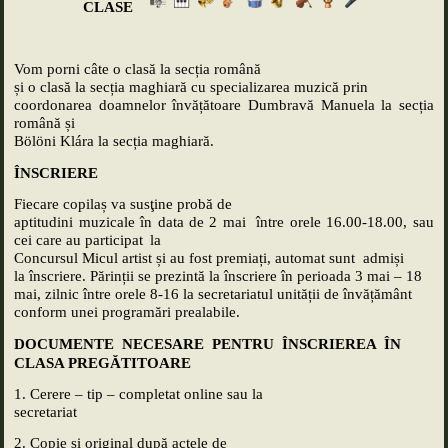
CLASE
Vom porni câte o clasă la secția română
și o clasă la secția maghiară cu specializarea muzică prin
coordonarea doamnelor învățătoare Dumbravă Manuela la secția
română și
Bölöni Klára la secția maghiară.
ÎNSCRIERE
Fiecare copilaș va susţine probă de
aptitudini muzicale în data de 2 mai între orele 16.00-18.00, sau
cei care au participat
la
Concursul Micul artist și au fost premiați, automat sunt admiși
la înscriere. Părinții se prezintă la înscriere în perioada 3 mai – 18
mai, zilnic între orele 8-16 la secretariatul unității de învățământ
conform unei programări prealabile.
DOCUMENTE NECESARE PENTRU ÎNSCRIEREA ÎN
CLASA PREG
Ă
TITOARE
1. Cerere – tip – completat online sau la
secretariat
2. Copie și original după actele de