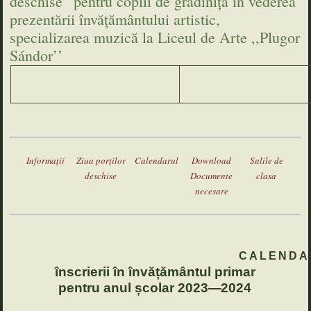
deschise” pentru copiii de grădiniță în vederea
prezentării învățământului artistic,
specializarea muzică la Liceul de Arte ,,Plugor
Sándor’’
Informaţii
Ziua porţilor
Calendarul
Download
Salile de
deschise
Documente
clasa
necesare
CALENDA
înscrierii în învățământul primar
pentru
anul
școlar
2023—2024