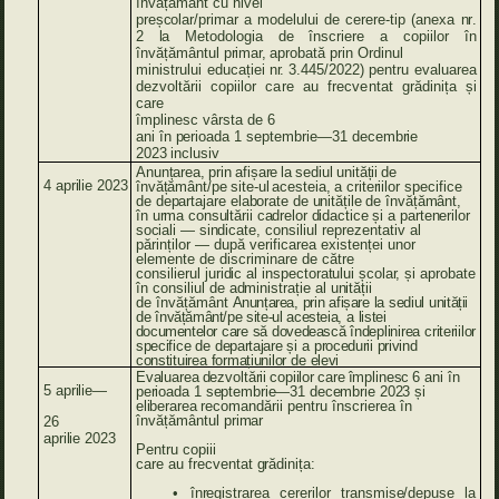
învățământ cu
nivel
preșcolar/primar
a modelului
de
cerere-tip (anexa
nr
.
2
la
Metodologia
de
înscriere a copiilor în
învățământul
primar,
aprobată
prin
Ordinul
ministrului
educației
nr.
3.445/2022) pentru evaluarea
dezvoltării
copiilor
care
au
frecventat
grădinița
și
care
împlinesc vârsta
de
6
ani
în
perioada
1 septembrie—31
decembrie
2023 inclusiv
Anunțarea,
prin
afișare
la
sediul
unității
de
4
aprilie
2023
învățământ/pe
site-ul
acesteia,
a
criteriilor
specifice
de
departajare
elaborate
de
unitățile
de
învățământ,
în
urma
consultării
cadrelor
didactice
și
a
partenerilor
sociali
—
sindicate,
consiliul reprezentativ al
părinților — după verificarea existenței unor
elemente de discriminare de
către
consilierul
juridic
al
inspectoratului
școlar,
și
aprobate
în consiliul
de
administrație
al
unității
de
învățământ
Anunțarea,
prin
afișare
la
sediul
unității
de
învățământ/pe
site-ul
acesteia,
a
listei
documentelor
care
să
dovedească
îndeplinirea
criteriilor
specifice
de
departajare
și
a
procedurii
privind
constituirea
formațiunilor
de
elevi
Evaluarea
dezvoltării
copiilor
care
împlinesc
6
ani
în
5
aprilie—
perioada
1
septembrie—31
decembrie
2023
și
eliberarea
recomandării
pentru
înscrierea în
învățământul
primar
26
aprilie
2023
Pentru copiii
care
au
frecventat
grădinița:
•
înregistrarea
cererilor
transmise/depuse
la