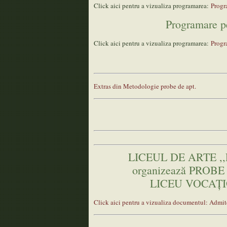
Click aici pentru a vizualiza programarea:
Progr
Programare pe
Click aici pentru a vizualiza programarea:
Progr
Extras din Metodologie probe de apt.
LICEUL DE ARTE 
organizează PROB
LICEU VOCAŢI
Click aici pentru a vizualiza documentul: Adm