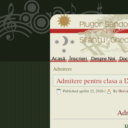
Acasă
Înscrieri
Despre Noi
Doc
Admitere
Admitere pentru clasa a I
Published
aprilie 22, 2026
|
By
Horvát
Adm
R