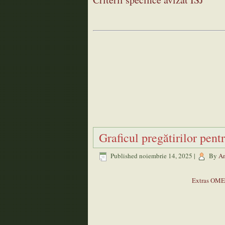
Graficul pregătirilor pent
Published
noiembrie 14, 2025
|
By
Am
Extras OME