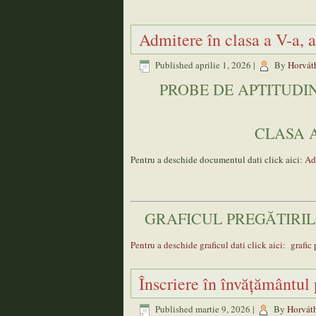
Admitere în clasa a V-a, 
Published
aprilie 1, 2026
|
By
Horváth
PROBE DE APTITUDIN
CLASA A
Pentru a deschide documentul dati click aici:
Ad
GRAFICUL PREGĂTIRIL
Pentru a deschide graficul dati click aici: grafic
Înscriere în învățământul
Published
martie 9, 2026
|
By
Horváth