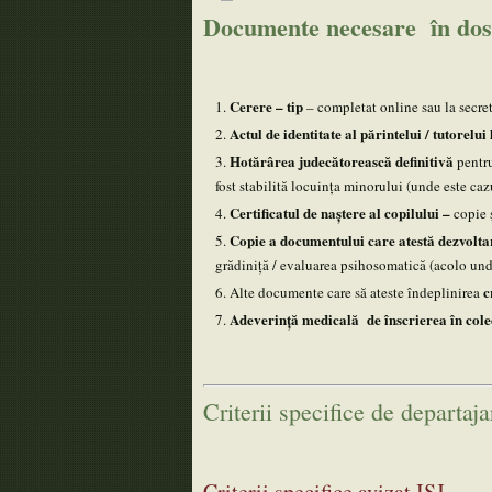
Documente necesare în dosar
Cerere – tip
– completat online sau la secret
Actul de identitate al părintelui / tutorelui 
Hotărârea judecătorească definitivă
pentru
fost stabilită locuința minorului (unde este caz
Certificatul de naștere al copilului –
copie 
Copie a documentului care atestă dezvolt
grădiniţă / evaluarea psihosomatică (acolo und
c
Alte documente care să ateste îndeplinirea
Adeverință medicală de înscrierea în cole
Criterii specifice de departaja
Criterii specifice avizat ISJ