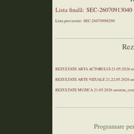
Lista finală:
SEC-26070913040
Lista provizorie:
SEC-26070908290
Rez
REZULTATE ARTA ACTORULUI-21.05.2026 ano
REZULTATE ARTE VIZUALE 21,22.05.2026-an
REZULTATE MUZICA 21.05.2026 anonim_com
Programare pen