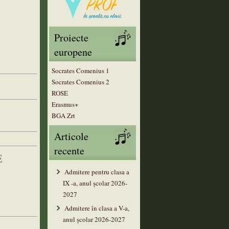
Proiecte
europene
Socrates Comenius 1
Socrates Comenius 2
ROSE
Erasmus+
BGA Zrt
Articole
recente
E
Admitere pentru clasa a
IX -a, anul școlar 2026-
2027
Admitere în clasa a V-a,
anul şcolar 2026-2027