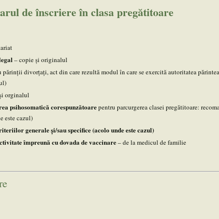
ul de înscriere în clasa pregătitoare
ariat
legal
– copie şi originalul
 părinții divorțați, act din care rezultă modul în care se exercită autoritatea părinte
ul)
şi orginalul
area psihosomatică corespunzătoare
pentru parcurgerea clasei pregătitoare: recom
e este cazul)
riteriilor generale și/sau specifice (acolo unde este cazul)
ctivitate împreună cu dovada de vaccinare
– de la medicul de familie
re